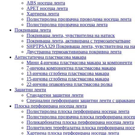
ABS носеща лента
APET носеща лента
Хартиена лента
Полистиролна прозрачна проводима носеща лента
Полистиролна прозрачна носеща лента
Покриваща лента
Покриваща лента, чувствителна на натиск
Покриваща лента, активирана с термозапечатване
SHPTPSA329 Покриваща лента, чувствителна на на
Двустранна термоактивирана покривна лента
Антистатична пластмасова макара
Мини 4-инчова пластмасова макара за компоненти
7-инчова компонентна пластмасова макара
13-инчова сглобена пластмасова макара
15-инчова сглобена пластмасова макара
22-инчова опаковъчна пластмасова ролка
Защитни ленти
Стандартни защитни ленти
Специални перфорирани защитни ленти с щракван
Плоска перфорирана носеща лента
Полистиролна плоска перфорирана носеща лента
Полистиролна прозрачна плоска перфорирана носе
Поликарбонатна плоска перфорирана носеща лента
Полиетилен терефталатна плоска перфорирана носе
Хартиена плоска перфорирана носеща лента