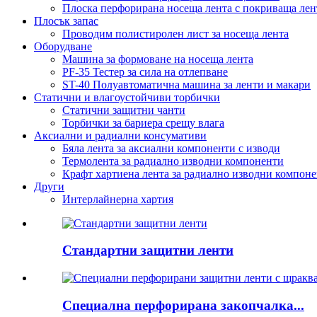
Плоска перфорирана носеща лента с покриваща лен
Плосък запас
Проводим полистиролен лист за носеща лента
Оборудване
Машина за формоване на носеща лента
PF-35 Тестер за сила на отлепване
ST-40 Полуавтоматична машина за ленти и макари
Статични и влагоустойчиви торбички
Статични защитни чанти
Торбички за бариера срещу влага
Аксиални и радиални консумативи
Бяла лента за аксиални компоненти с изводи
Термолента за радиално изводни компоненти
Крафт хартиена лента за радиално изводни компон
Други
Интерлайнерна хартия
Стандартни защитни ленти
Специална перфорирана закопчалка...