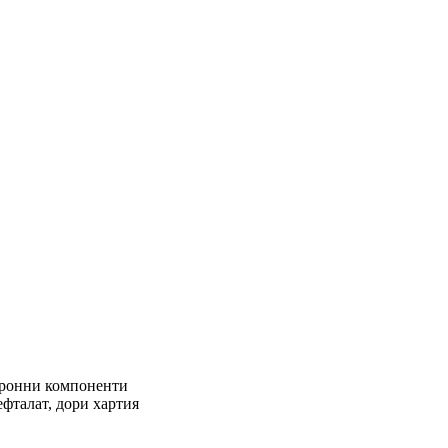
ктронни компоненти
фталат, дори хартия