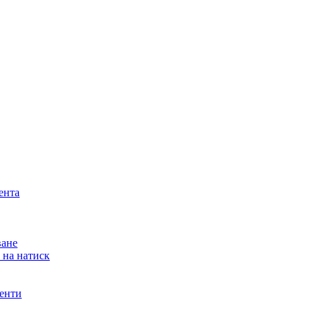
ента
ване
 на натиск
ненти