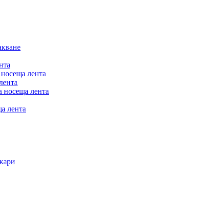
акване
нта
 носеща лента
лента
а носеща лента
а лента
акари