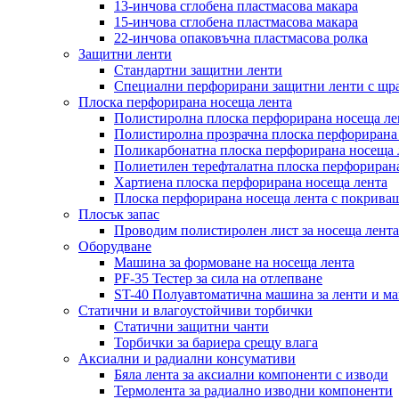
13-инчова сглобена пластмасова макара
15-инчова сглобена пластмасова макара
22-инчова опаковъчна пластмасова ролка
Защитни ленти
Стандартни защитни ленти
Специални перфорирани защитни ленти с щр
Плоска перфорирана носеща лента
Полистиролна плоска перфорирана носеща ле
Полистиролна прозрачна плоска перфорирана
Поликарбонатна плоска перфорирана носеща 
Полиетилен терефталатна плоска перфориран
Хартиена плоска перфорирана носеща лента
Плоска перфорирана носеща лента с покриващ
Плосък запас
Проводим полистиролен лист за носеща лента
Оборудване
Машина за формоване на носеща лента
PF-35 Тестер за сила на отлепване
ST-40 Полуавтоматична машина за ленти и м
Статични и влагоустойчиви торбички
Статични защитни чанти
Торбички за бариера срещу влага
Аксиални и радиални консумативи
Бяла лента за аксиални компоненти с изводи
Термолента за радиално изводни компоненти