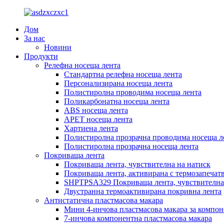
Дом
За нас
Новини
Продукти
Релефна носеща лента
Стандартна релефна носеща лента
Персонализирана носеща лента
Полистиролна проводима носеща лента
Поликарбонатна носеща лента
ABS носеща лента
APET носеща лента
Хартиена лента
Полистиролна прозрачна проводима носеща л
Полистиролна прозрачна носеща лента
Покриваща лента
Покриваща лента, чувствителна на натиск
Покриваща лента, активирана с термозапечат
SHPTPSA329 Покриваща лента, чувствителна
Двустранна термоактивирана покривна лента
Антистатична пластмасова макара
Мини 4-инчова пластмасова макара за компо
7-инчова компонентна пластмасова макара