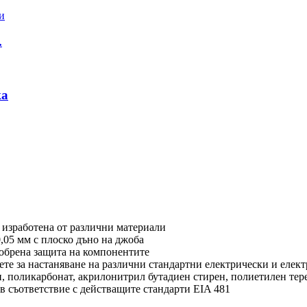
.
ка
 изработена от различни материали
0,05 мм с плоско дъно на джоба
добрена защита на компонентите
ете за настаняване на различни стандартни електрически и еле
, поликарбонат, акрилонитрил бутадиен стирен, полиетилен тере
 съответствие с действащите стандарти EIA 481