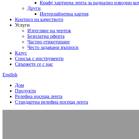
Крафт хартиена лента за радиално изводни к
Други
Интерлайнерна хартия
Контрол на качеството
Услуги
Изтегляне на чертеж
Безплатна оферта
Частно етикетиране
Често задавани въпроси
Казус
Списък с инструменти
Свържете се с нас
English
Дом
Продукти
Релефна носеща лента
Стандартна релефна носеща лента