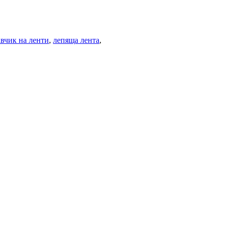
авчик на ленти
,
лепяща лента
,