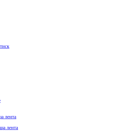
тиск
е
ща лента
ща лента