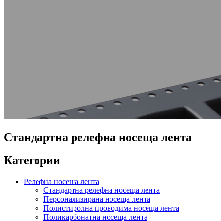
Стандартна релефна носеща лента
Категории
Релефна носеща лента
Стандартна релефна носеща лента
Персонализирана носеща лента
Полистиролна проводима носеща лента
Поликарбонатна носеща лента