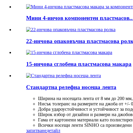
Мини 4-инчов компонентен пластмасов..
22-инчова опаковъчна пластмасова рол
15-инчова сглобена пластмасова макара
Стандартна релефна носеща лента
Ширина на носещата лента от 8 мм до 200 мм,
Нисък толеранс на размерите на джоба от +/- 
Добра удароустойчивост и устойчивост за по
Широк избор от дизайни и размери на джобов
Гама от картонени материали като полистирен
Всички носещи ленти SINHO са произведени в
запитване
детайл