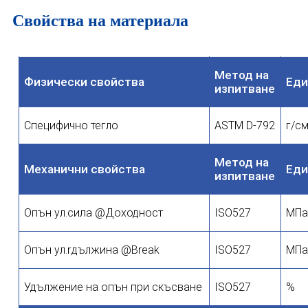
Свойства на материала
Метод на
Физически свойства
Еди
изпитване
Специфично тегло
ASTM D-792
г/с
Метод на
Механични свойства
Еди
изпитване
сила
Опън ул.
@Доходност
ISO527
МП
r
Опън ул.
дължина @Break
ISO527
МП
%
Удължение на опън при скъсване
ISO527