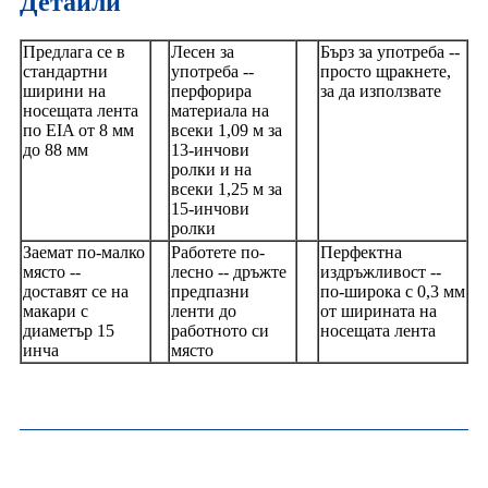
Детайли
Предлага се в
Лесен за
Бърз за употреба --
стандартни
употреба --
просто щракнете,
ширини на
перфорира
за да използвате
носещата лента
материала на
по EIA от 8 мм
всеки 1,09 м за
до 88 мм
13-инчови
ролки и на
всеки 1,25 м за
15-инчови
ролки
Заемат по-малко
Работете по-
Перфектна
място --
лесно -- дръжте
издръжливост --
доставят се на
предпазни
по-широка с 0,3 мм
макари с
ленти до
от ширината на
диаметър 15
работното си
носещата лента
инча
място