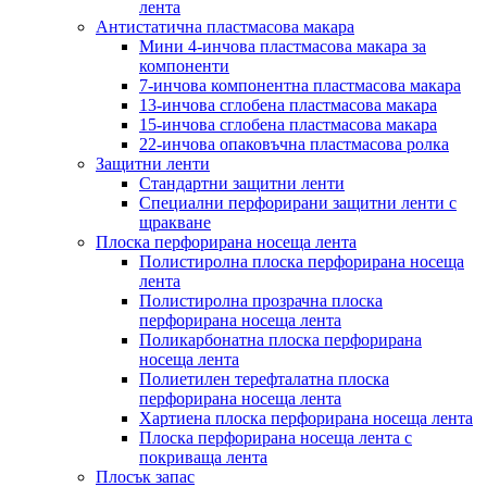
лента
Антистатична пластмасова макара
Мини 4-инчова пластмасова макара за
компоненти
7-инчова компонентна пластмасова макара
13-инчова сглобена пластмасова макара
15-инчова сглобена пластмасова макара
22-инчова опаковъчна пластмасова ролка
Защитни ленти
Стандартни защитни ленти
Специални перфорирани защитни ленти с
щракване
Плоска перфорирана носеща лента
Полистиролна плоска перфорирана носеща
лента
Полистиролна прозрачна плоска
перфорирана носеща лента
Поликарбонатна плоска перфорирана
носеща лента
Полиетилен терефталатна плоска
перфорирана носеща лента
Хартиена плоска перфорирана носеща лента
Плоска перфорирана носеща лента с
покриваща лента
Плосък запас