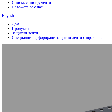
Списък с инструменти
Свържете се с нас
English
Дом
Продукти
Защитни ленти
Специални перфорирани защитни ленти с щракване