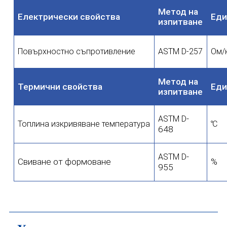
Метод на
Електрически свойства
Еди
изпитване
Повърхностно съпротивление
ASTM D-257
Ом/
Метод на
Термични свойства
Еди
изпитване
-
ASTM
D
Топлина
изкривяване
температура
℃
648
-
ASTM
D
Свиване от формоване
%
955