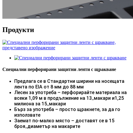
Продукти
Специални перфорирани защитни ленти с щракване
Предлага се в
Стандартни ширини на носещата
лента по EIA от 8 мм до 88 мм
Лесен за употреба – перфорирайте материала на
всеки 1,09 м в продължение на 13
макари и
1,25
„
милиона за 15
макари
„
Бърз за употреба – просто щракнете, за да го
използвате
Заемат по-малко място – доставят се в 15
броя
диаметър на макарите
„