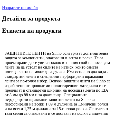
Изпратете ни имейл
Детайли за продукта
Етикети на продукти
ЗАЩИТНИТЕ ЛЕНТИ на Sinho осигуряват допълнителна
защита за компоненти, опаковани в лента и ролка. Те са
проектирани да се увиват около външния слой на носещата
лента, за да устоят на силите на натиск, които самата
носеща лента не може да издържи. Има основно два вида -
стандартни ленти и специални перфорирани щракващи
ленти за по-голям избор. Всички защитни ленти на Sinho са
изработени от проводими полистиренови материали и се
предлагат в стандартни ширини на носещата лента по EIA
от 8 мм до 88 мм и за двата вида. Специалните
перфорирани щракващи защитни ленти на Sinho са
перфорирани на всеки 1,09 м дължина за 13-инчови ролки
и на всеки 1,25 м дължина за 15-инчови ролки. Лентите от
тази серия са опаковани и се доставят на ролки с диаметър