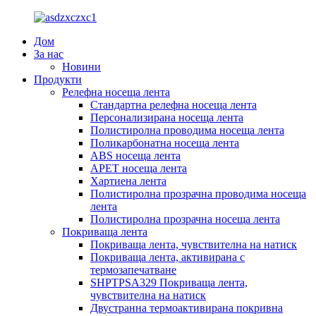
Дом
За нас
Новини
Продукти
Релефна носеща лента
Стандартна релефна носеща лента
Персонализирана носеща лента
Полистиролна проводима носеща лента
Поликарбонатна носеща лента
ABS носеща лента
APET носеща лента
Хартиена лента
Полистиролна прозрачна проводима носеща
лента
Полистиролна прозрачна носеща лента
Покриваща лента
Покриваща лента, чувствителна на натиск
Покриваща лента, активирана с
термозапечатване
SHPTPSA329 Покриваща лента,
чувствителна на натиск
Двустранна термоактивирана покривна