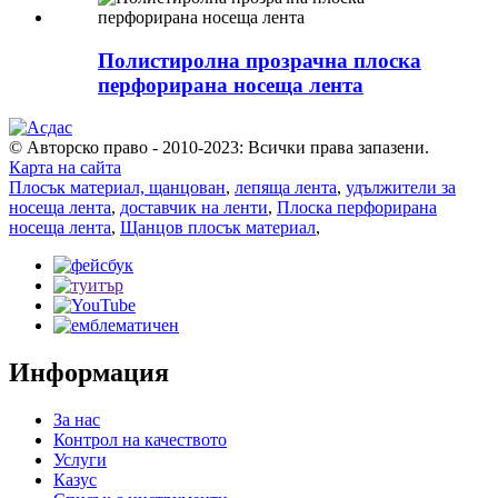
Полистиролна прозрачна плоска
перфорирана носеща лента
© Авторско право - 2010-2023: Всички права запазени.
Карта на сайта
Плосък материал, щанцован
,
лепяща лента
,
удължители за
носеща лента
,
доставчик на ленти
,
Плоска перфорирана
носеща лента
,
Щанцов плосък материал
,
Информация
За нас
Контрол на качеството
Услуги
Казус