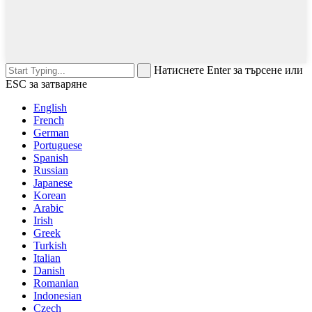
Натиснете Enter за търсене или
ESC за затваряне
English
French
German
Portuguese
Spanish
Russian
Japanese
Korean
Arabic
Irish
Greek
Turkish
Italian
Danish
Romanian
Indonesian
Czech