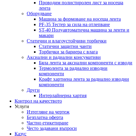
Проводим полистиролен лист за носеща
лента
Оборудване
Машина за формоване на носеща лента
PF-35 Тестер за сила на отлепване
ST-40 Полуавтоматична машина за ленти и
макари
Статични и влагоустойчиви торбички
Статични защитни чанти
Торбички за бариера с влага
Аксиални и радиални консумативи
Бяла лента за аксиални компоненти с изводи
Термолента за радиално изводни
компоненти
Крафт хартиена лента за радиално изводни
компоненти
Други
Интерлайнерна хартия
Контрол на качеството
Услуги
Изтегляне на чертеж
Безплатна оферта
Частно етикетиране
Често задавани въпроси
Казус